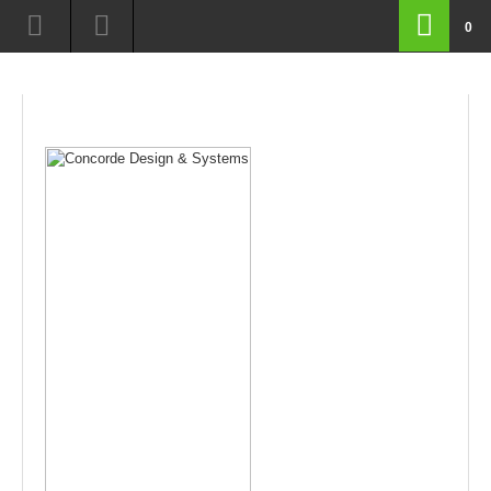
route=product/product&path=18&product_id=139
0
routeproductproductamppath18ampproductid139